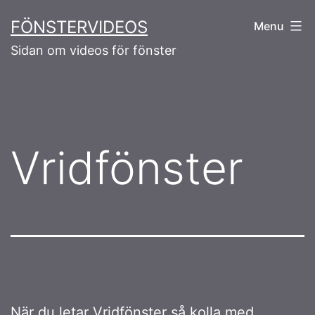
Skip
FÖNSTERVIDEOS
Menu
to
Sidan om videos för fönster
content
Vridfönster
När du letar
Vridfönster
så kolla med