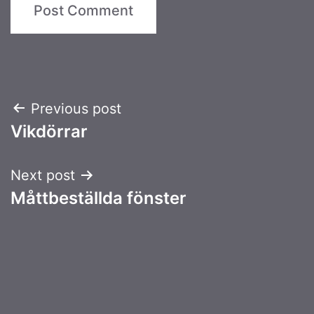
Post
Previous post
Vikdörrar
navigation
Next post
Måttbeställda fönster