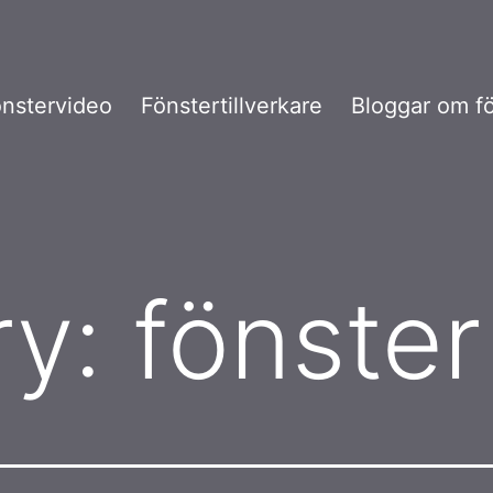
nstervideo
Fönstertillverkare
Bloggar om f
ry:
fönster