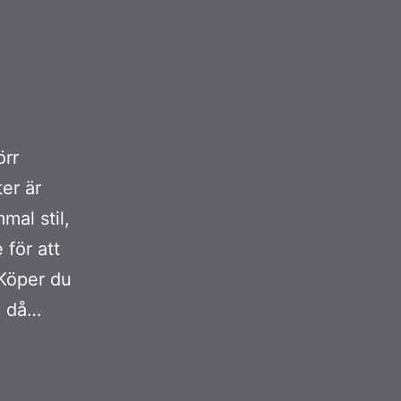
örr
ter är
mal stil,
 för att
 Köper du
h då…