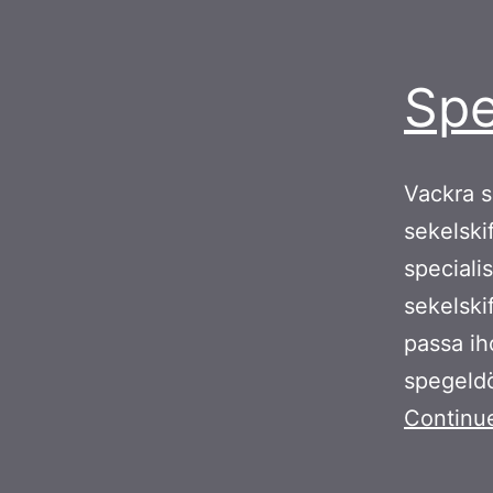
Spe
Vackra s
sekelskif
speciali
sekelski
passa ih
spegeldö
Continu