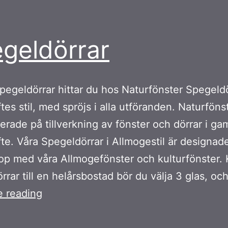
geldörrar
pegeldörrar hittar du hos Naturfönster Spegeld
tes stil, med spröjs i alla utföranden. Naturföns
serade på tillverkning av fönster och dörrar i gam
fte. Våra Spegeldörrar i Allmogestil är designade
op med våra Allmogefönster och kulturfönster.
rrar till en helårsbostad bör du välja 3 glas, oc
Spegeldörrar
e reading