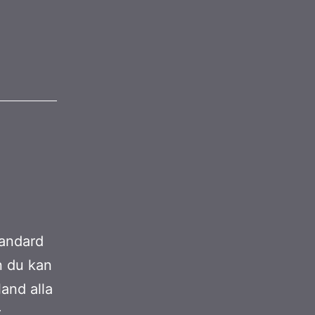
tandard
n du kan
land alla
.