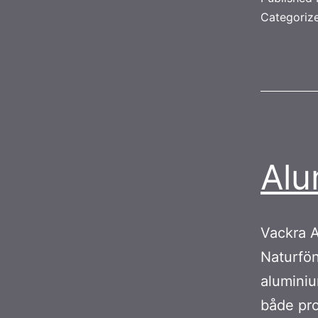
Categoriz
Alu
Vackra A
Naturfön
aluminiu
både pro