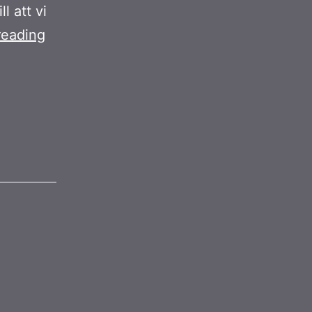
l att vi
Aluminiumfönster
reading