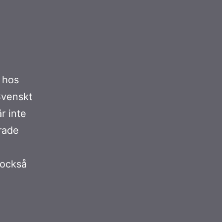
p hos
 Svenskt
r inte
erade
 också