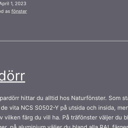
April 1, 2023
ed as
fönster
dörr
g pardörr hittar du alltid hos Naturfönster. Som s
r de vita NCS S0502-Y på utsida och insida, me
lv vilken färg du vill ha. På träfönster väljer du b
er, på aluminium väljer du bland alla RAL färger