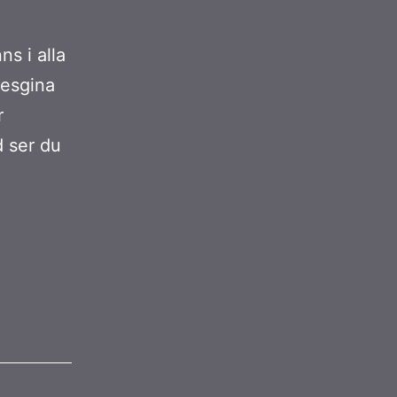
ns i alla
desgina
r
d ser du