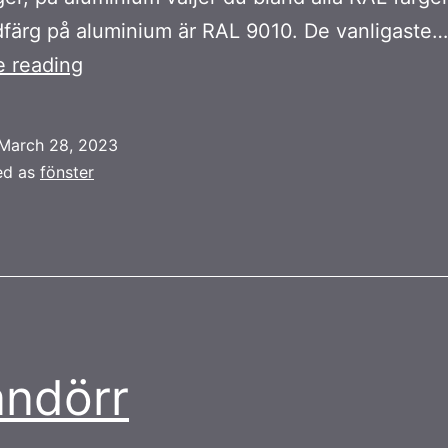
färg på aluminium är RAL 9010. De vanligaste…
Pardörr
e reading
March 28, 2023
ed as
fönster
andörr