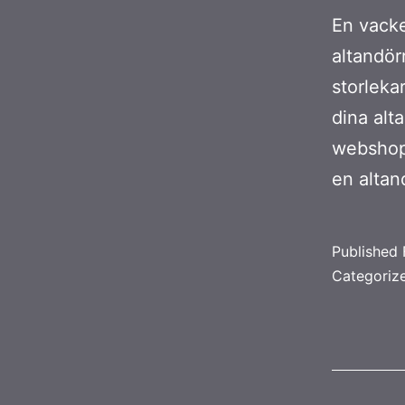
En vacke
altandörr
storleka
dina alt
webshop 
en alta
Published
Categoriz