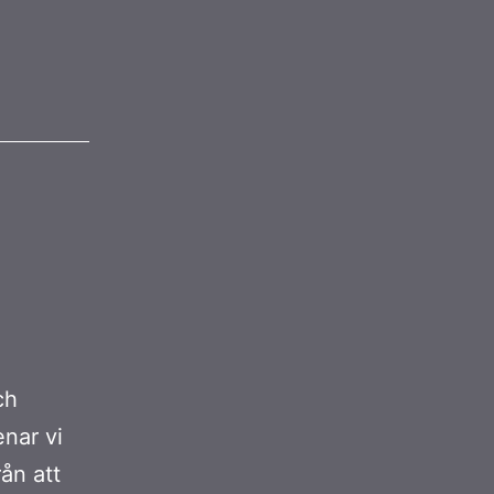
ch
nar vi
ån att