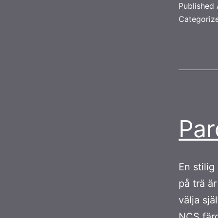
Published
Categoriz
Par
En stili
på trä ä
välja sjä
NCS färg