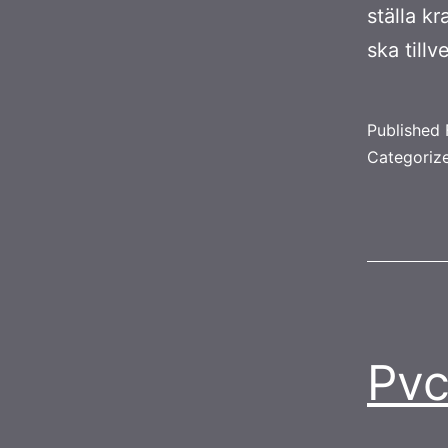
ställa kr
ska till
Published
Categoriz
Pvc