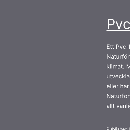
Pvc
Ett Pvc-f
Naturfön
klimat. 
utveckla
eller ha
Naturfön
allt van
Published