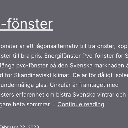
-fönster
önster är ett lågprisalternativ till träfönster, kö
ster till bra pris. Energifönster Pvc-fönster för
Många pvc-fönster på den Svenska marknaden ä
d för Skandinaviskt klimat. De är för dåligt isol
r undermåliga glas. Cirkulär är framtaget med
sters erfarenhet om bistra Svenska vintrar och
Pvc-
ligare heta sommrar.…
Continue reading
fönster
February 22, 2023