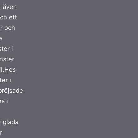
n även
ch ett
er och
e
ter i
nster
il.Hos
er i
pröjsade
s i
i glada
r