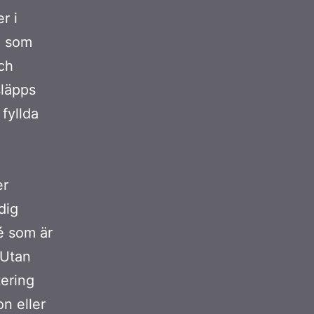
r i
a som
och
släpps
fyllda
d
er
dig
é som är
. Utan
tering
on eller