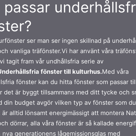
 passar underhållsfr
ster?
rfönster ser man ser ingen skillnad på underhål
och vanliga träfönster.Vi har använt våra träfön
vi tagit fram vår undhållsfria serie av
Underhållsfria fönster till kulturhus.
Med våra
lsfria fönster kan du hitta fönster som passar til
är det är byggt tillsammans med ditt tycke och 
 din budget avgör vilken typ av fönster som du
t är alltid lönsamt energimässigt att montera Na
och dörrar, alla våra fönster är så kallade energi
 nya generationens lågemissionsglas med