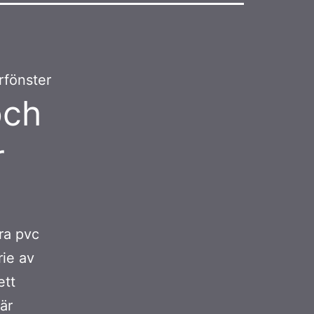
rfönster
och
r
ara pvc
rie av
ett
är