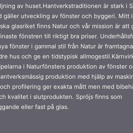
äljning av huset.Hantverkstraditionen är stark i 
 gäller utveckling av fönster och byggeri. Mitt i
ka glasriket finns Natur och vår mission är att 
finaste fönstren till riktigt bra priser. Underhållsf
nya fönster i gammal stil från Natur är framtagna 
dre hus och ge en tidstypisk allmogestil.Kärnvir
pelarna i Naturfönsters produktion av fönster 
Hantverksmässig produktion med hjälp av maskin
och profilering ger exakta mått men med bibeh
ch kvalitet i slutprodukten. Spröjs finns som
ggande eller fast på glas.