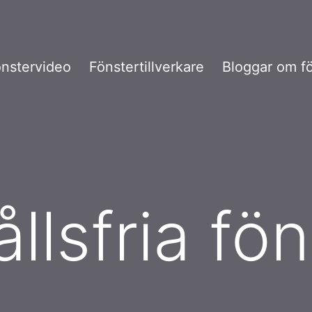
nstervideo
Fönstertillverkare
Bloggar om f
llsfria fön