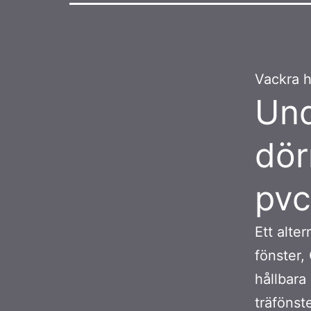
Vackra h
Und
dör
pvc
Ett alter
fönster,
hållbara
träfönst