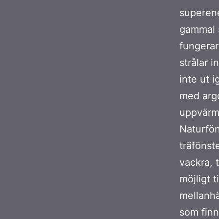
superene
gammal s
fungerar
strålar 
inte ut 
med argo
uppvärm
Naturfön
träfönste
vackra, 
möjligt t
mellanhä
som finns