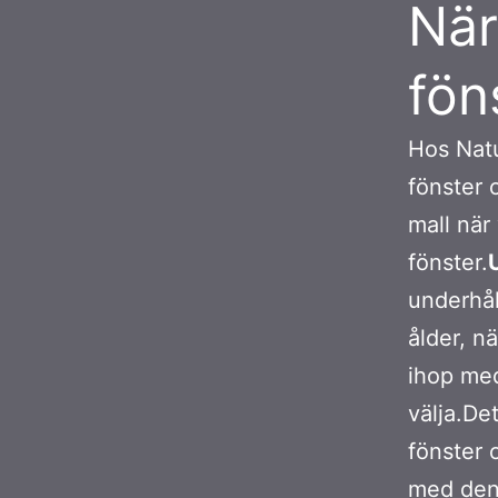
När
fön
Hos Natu
fönster 
mall när 
fönster.
underhål
ålder, n
ihop med
välja.De
fönster 
med den