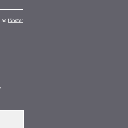
d as
fönster
*