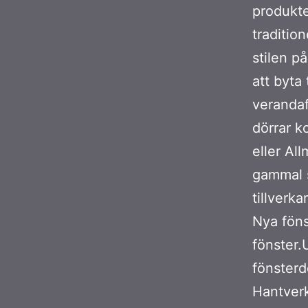
produkte
tradition
stilen p
att byta 
verandaf
dörrar k
eller Al
gammal s
tillverka
Nya fön
fönster.
fönsterd
Hantverk