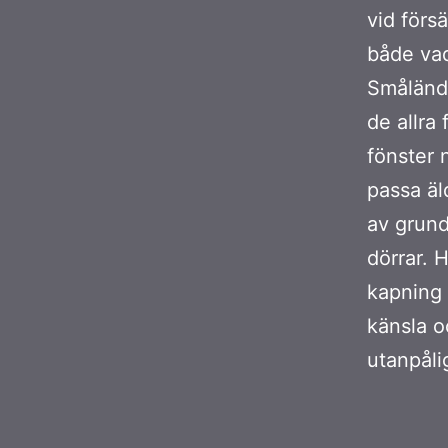
vid förs
både vad
Småländs
de allra 
fönster 
passa äl
av grund
dörrar. 
kapning 
känsla o
utanpåli