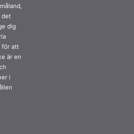
Småland,
 det
ge dig
ria
för att
ke är en
och
er i
ållen