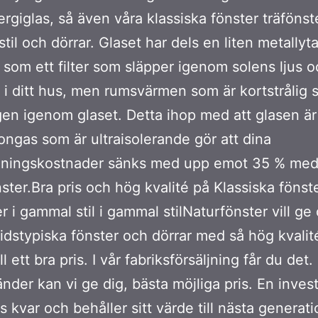
rgiglas, så även våra klassiska fönster träfönste
til och dörrar. Glaset har dels en liten metallyt
 som ett filter som släpper igenom solens ljus 
in i ditt hus, men rumsvärmen som är kortstrålig 
igen igenom glaset. Detta ihop med att glasen är 
ngas som är ultraisolerande gör att dina
ningskostnader sänks med upp emot 35 % me
ster.Bra pris och hög kvalité på Klassiska fönst
r i gammal stil i gammal stilNaturfönster vill ge 
tidstypiska fönster och dörrar med så hög kvalit
ill ett bra pris. I vår fabriksförsäljning får du det
nder kan vi ge dig, bästa möjliga pris. En inves
 kvar och behåller sitt värde till nästa generati