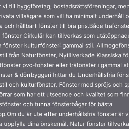
r vi till byggföretag, bostadsrättsföreningar, me
ivata villaägare som vill ha minimalt underhåll o
ra och hållbart fönster till bra pris.Både träfönst
-fönster Cirkulär kan tillverkas som utåtöppnad
a fönster kulturfönsteri gammal stil. Allmogeföns
til från Naturfönster, Nytillverkade Klassiska fö
fönster pvc-fönster eller träfönster i gammal st
nster & dörrbyggeri hittar du Underhållsfria fönst
til och kulturfönster. Fönster med spröjs och s
örrar som har ett utseende och kvalitet som finn
nsfönster och tunna fönsterbågar för bästa
äpp.Om du är ute efter underhållsfria fönster är v
a uppfylla dina önskemål. Natur fönster tillverka