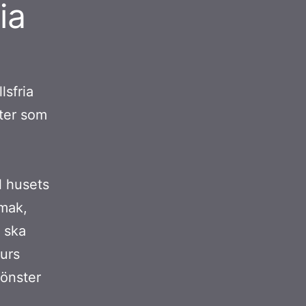
ia
lsfria
ster som
l husets
smak,
 ska
turs
fönster