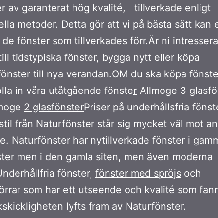
r av garanterat hög kvalité, tillverkade enligt
ella metoder. Detta gör att vi på bästa sätt kan 
å de fönster som tillverkades förr.Är ni intresser
till tidstypiska fönster, bygga nytt eller köpa
önster till nya verandan.OM du ska köpa fönst
olla in våra utåtgående fönste
r
Allmoge 3 glasfö
lmoge
2 glasfönster
Priser på underhållsfria fönste
til från Naturfönster står sig mycket väl mot a
re. Naturfönster har nytillverkade fönster i gamma
ster men i den gamla siten, men även moderna
Underhållfria fönster,
fönster med spröjs
och
örrar som har ett utseende och kvalité som fann
skickligheten lyfts fram av Naturfönster.