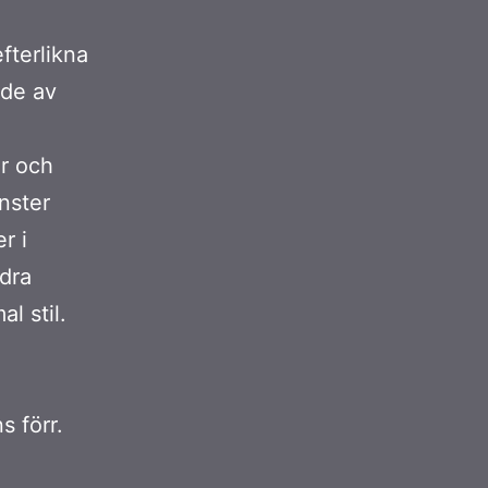
efterlikna
ade av
er och
nster
r i
ndra
l stil.
s förr.