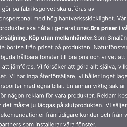
i gör på fabriksgolvet ska utföras av
onspersonal med hög hantverksskicklighet. Vår
 produkter ska hålla i generationer.
Bra priser i v
örsäljning. Köp utan mellanhänder.
Som Smålän
nte bortse från priset på produkten. Naturfönster 
juda hållbara fönster till bra pris och vi vet att
l att jämföras. VI försöker att göra allt själva, vil
et. Vi har inga återförsäljare, vi håller inget lage
nsporter med egna bilar. En annan viktig sak är a
ör någon reklam för våra produkter. Reklam kos
ör det måste ju läggas på slutprodukten. VI sälje
rekomendationer från tidigare kunder och från 
partners som installerar våra fönster.