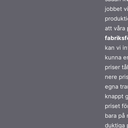
jobbet v
produkti
att våra
fabriksf
kan vi i
kunna erb
priser tå
nere pris
egna tra
knappt g
priset f
bara på 
duktiga 