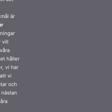
 mål är
år
ningar
vill
 våra
ket håller
r, vi har
tt vi
tar och
r nästan
våra