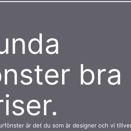
unda
önster bra
iser.
rfönster är det du som är designer och vi tillve