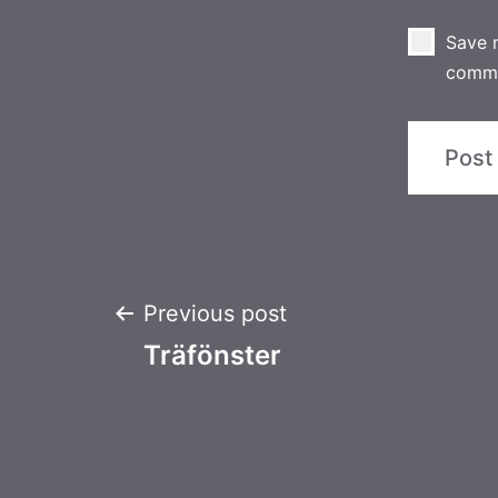
Save m
comm
Post
Previous post
Träfönster
navigation