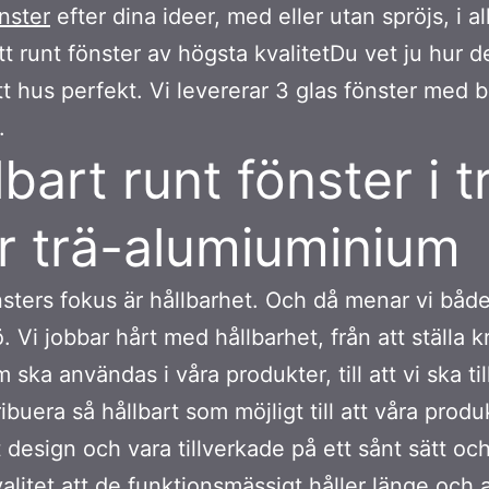
nster
efter dina ideer, med eller utan spröjs, i a
Ett runt fönster av högsta kvalitetDu vet ju hur d
tt hus perfekt. Vi levererar 3 glas fönster med 
.
lbart runt fönster i t
er trä-alumiuminium
sters fokus är hållbarhet. Och då menar vi båd
. Vi jobbar hårt med hållbarhet, från att ställa k
 ska användas i våra produkter, till att vi ska ti
ibuera så hållbart som möjligt till att våra produ
 design och vara tillverkade på ett sånt sätt o
alitet att de funktionsmässigt håller länge och a