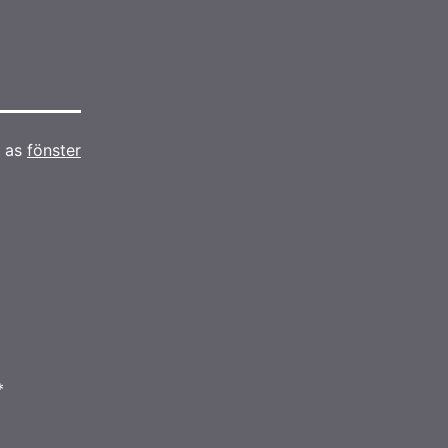
d as
fönster
*