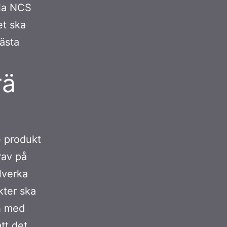
lla NCS
et ska
bästa
rä
e produkt
rav på
llverka
kter ska
ch med
tt det