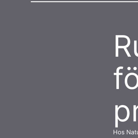
R
f
pr
Hos Natu