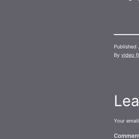
Published
By
video f
Lea
Your email
Commen