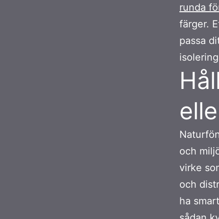
runda fö
färger. 
passa di
isolering
Hål
ell
Naturfön
och miljö
virke som
och distr
ha smart
sådan kv