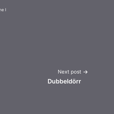
me I
Next post
Dubbeldörr