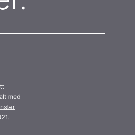
tt
alt med
önster
021.