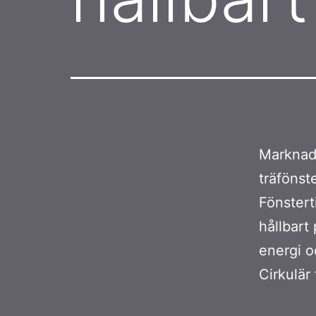
Marknade
träfönst
Fönstert
hållbart
energi o
Cirkulär