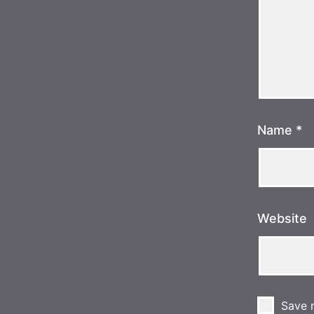
Name
*
Website
Save m