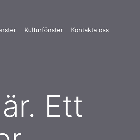
önster
Kulturfönster
Kontakta oss
är. Ett
er.