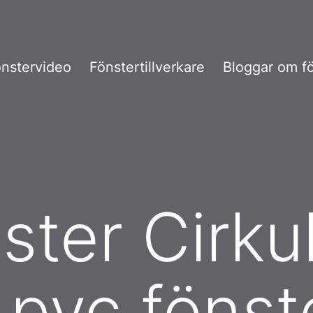
nstervideo
Fönstertillverkare
Bloggar om f
ter Cirkul
 pvc fönst