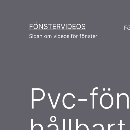
Skip
to
content
FÖNSTERVIDEOS
Fö
Sidan om videos för fönster
Pvc-föns
hållbart