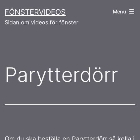
Skip
FÖNSTERVIDEOS
Menu
to
Sidan om videos för fönster
content
Parytterdörr
Om du ska beställa en
Parytterdörr
så kolla i