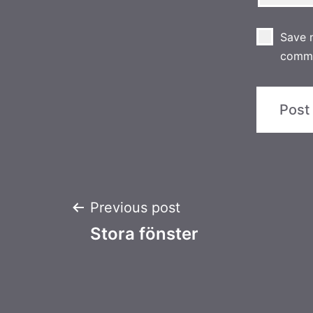
Save m
comm
Post
Previous post
Stora fönster
navigation