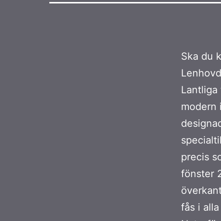
Ska du 
Lenhovd
Lantliga
modern i
designade
specialt
precis s
fönster 
överkant
fås i al