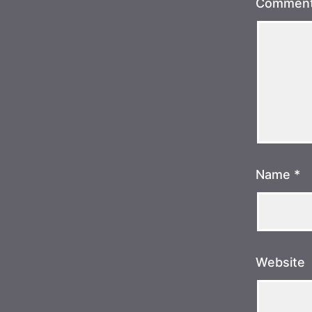
Commen
Name
*
Website