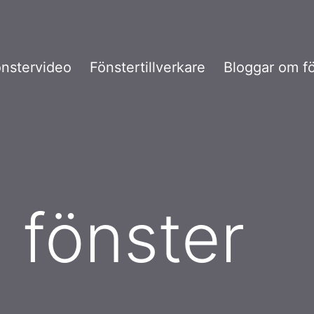
nstervideo
Fönstertillverkare
Bloggar om f
a fönster