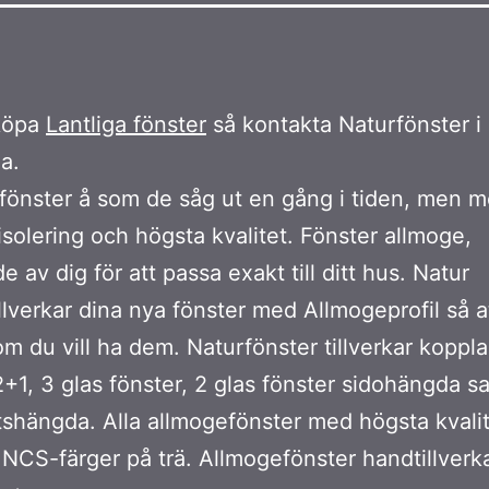
köpa
Lantliga fönster
så kontakta Naturfönster i
a.
 fönster å som de såg ut en gång i tiden, men 
solering och högsta kvalitet. Fönster allmoge,
 av dig för att passa exakt till ditt hus. Natur
illverkar dina nya fönster med Allmogeprofil så at
om du vill ha dem. Naturfönster tillverkar koppl
2+1, 3 glas fönster, 2 glas fönster sidohängda s
shängda. Alla allmogefönster med högsta kvali
la NCS-färger på trä. Allmogefönster handtillverk