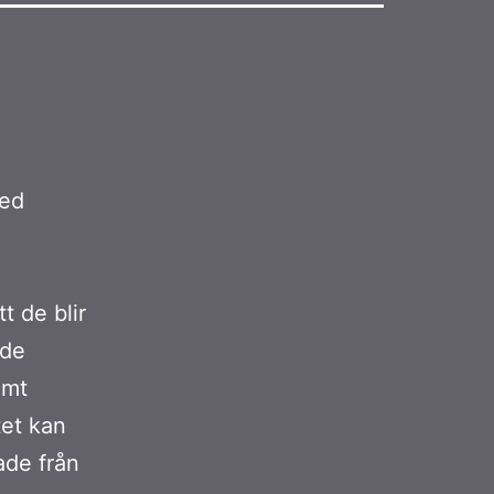
med
t de blir
ade
amt
tet kan
ade från