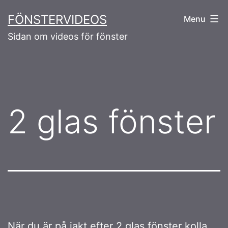
Skip
FÖNSTERVIDEOS
Menu
to
Sidan om videos för fönster
content
2 glas fönster
När du är på jakt efter
2 glas fönster
kolla